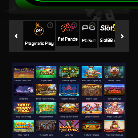
i
i
i
i
i
Facha
Fat Panda
Slot88 x PP
PG Soft
Pragmatic Play