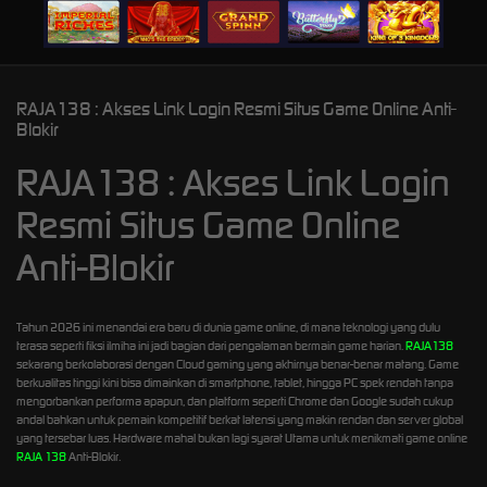
RAJA138 : Akses Link Login Resmi Situs Game Online Anti-
Blokir
RAJA138 : Akses Link Login
Resmi Situs Game Online
Anti-Blokir
Tahun 2026 ini menandai era baru di dunia game online, di mana teknologi yang dulu
terasa seperti fiksi ilmiha ini jadi bagian dari pengalaman bermain game harian.
RAJA138
sekarang berkolaborasi dengan Cloud gaming yang akhirnya benar-benar matang. Game
berkualitas tinggi kini bisa dimainkan di smartphone, tablet, hingga PC spek rendah tanpa
mengorbankan performa apapun, dan platform seperti Chrome dan Google sudah cukup
andal bahkan untuk pemain kompetitif berkat latensi yang makin rendan dan server global
yang tersebar luas. Hardware mahal bukan lagi syarat Utama untuk menikmati game online
RAJA 138
Anti-Blokir.