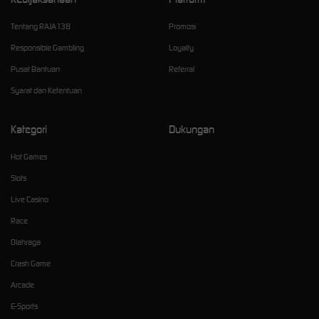
Tentang RAJA138
Promosi
Responsible Gambling
Loyalty
Pusat Bantuan
Referral
Syarat dan Ketentuan
Kategori
Dukungan
Hot Games
Slots
Live Casino
Race
Olahraga
Crash Game
Arcade
E-Sports