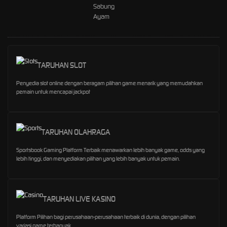
Sabung
Ayam
TARUHAN SLOT
Penyedia slot online dengan beragam pilihan game menarik yang memudahkan
pemain untuk mencapai jackpot
TARUHAN OLAHRAGA
Sportsbook Gaming Platform Terbaik menawarkan lebih banyak game, odds yang
lebih tinggi, dan menyediakan pilihan yang lebih banyak untuk pemain.
TARUHAN LIVE KASINO
Platform Pilihan bagi perusahaan-perusahaan terbaik di dunia, dengan pilihan
variasi game terbanyak