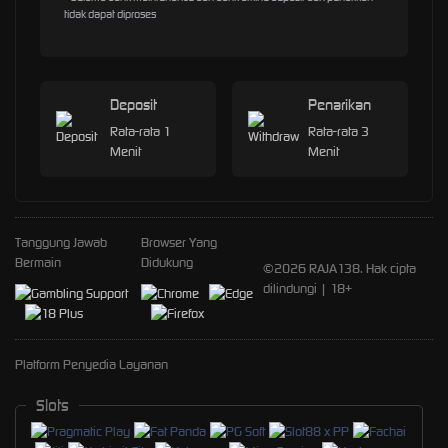
tidak dapat diproses
Deposit
Penarikan
Rata-rata 1
Rata-rata 3
Menit
Menit
Tanggung Jawab
Browser Yang
Bermain
Didukung
©2026 RAJA138. Hak cipta
dilindungi | 18+
Platform Penyedia Layanan
Slots