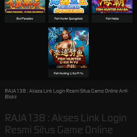
Bird Paradise
Fish Hunter Spongebob
Fish Haiba
Fish Hunting: Li Kui Pi Yu
RAJA138 : Akses Link Login Resmi Situs Game Online Anti-
Blokir
RAJA138 : Akses Link Login
Resmi Situs Game Online