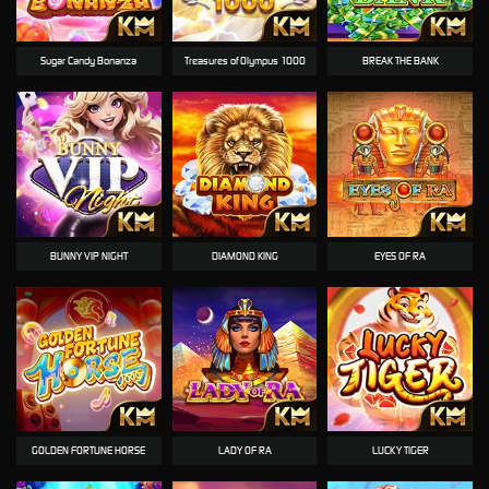
Sugar Candy Bonanza
Treasures of Olympus 1000
BREAK THE BANK
BUNNY VIP NIGHT
DIAMOND KING
EYES OF RA
GOLDEN FORTUNE HORSE
LADY OF RA
LUCKY TIGER