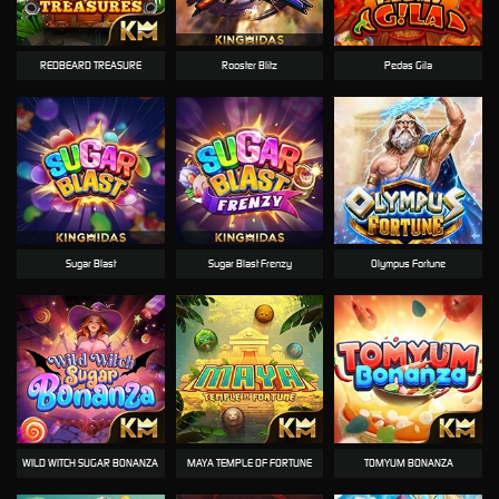
REDBEARD TREASURE
Rooster Blitz
Pedas Gila
Sugar Blast
Sugar Blast Frenzy
Olympus Fortune
WILD WITCH SUGAR BONANZA
MAYA TEMPLE OF FORTUNE
TOMYUM BONANZA