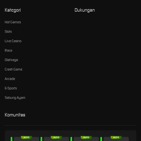
Kategori
Dukungan
Hot Games
Slots
Live Casino
Race
Olahraga
Crash Game
Arcade
E-Sports
Sabung Ayam
Komunitas