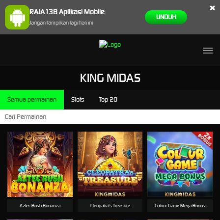
×
RAJA138 Aplikasi Mobile
UNDUH
Jangan tampilkan lagi hari ini
KING MIDAS
Semua permainan
Slots
Top 20
Aztec Rush Bonanza
Cleopatra's Treasure
Colour Game Mega Bonus